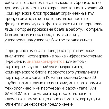
работал в основном на узнаваемость бренда, но не
доносил до клиентов конкретную ценность решений.
Коммерческий блок продавал ограниченный пул
продуктов и не до конца понимал ценностные
фокусы по всему портфелю. Маркетинг генерировал
лиды, которые продажи не брали в работу. Портфель
был сложным и неоднородным, а значит,
универсальная упаковка быстро теряла смысл.
Перед пилотом была проведена стратегическая
аналитика - исследование рынка инфраструктурных
IT-решений,
анализ конкурентов
, клиентов и
партнеров, внутренний аудит маркетинга,
коммерческого блока, продуктового управления и
партнерского канала. Команда провела более 80
глубинных интервью с клиентами, интеграторами и
технологическими партнерами, рассчитала TAM,
SAM, SOM по продуктам и портфелю, выделила
ключевые продукты, целевые сегменты, карту пути
клиента и ценностное предложение.