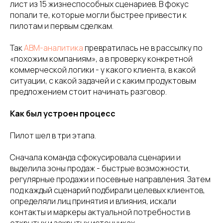
лист из 15 жизнеспособных сценариев. В фокус
попали те, которые могли быстрее привести к
пилотам и первым сделкам.
Так
ABM-аналитика
превратилась не в рассылку по
«похожим компаниям», а в проверку конкретной
коммерческой логики - у какого клиента, в какой
ситуации, с какой задачей и с каким продуктовым
предложением стоит начинать разговор.
Как был устроен процесс
Пилот шел в три этапа.
Сначала команда сфокусировала сценарии и
выделила зоны продаж - быстрые возможности,
регулярные продажи и посевные направления. Затем
под каждый сценарий подбирали целевых клиентов,
определяли лиц принятия и влияния, искали
контакты и маркеры актуальной потребности в