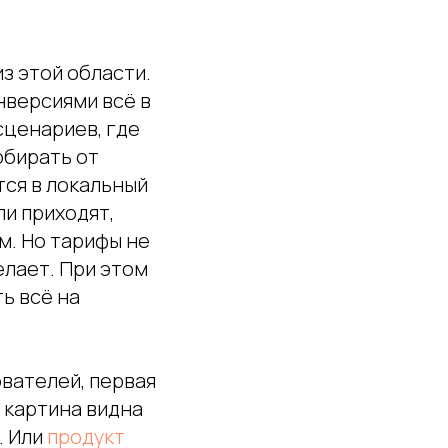
з этой области.
нверсиями всё в
сценариев, где
обирать от
тся в локальный
ли приходят,
м. Но тарифы не
елает. При этом
ь всё на
ователей, первая
я картина видна
. Или
продукт