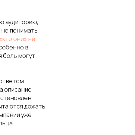
ою аудиторию,
 не понимать,
«кто они» не
Особенно в
я боль могут
 ответом.
да описание
 остановлен
пытаются дожать
омпании уже
льца.