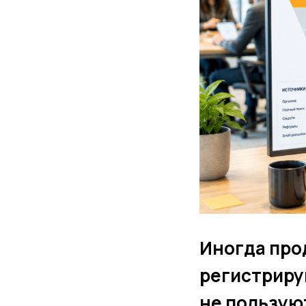
Иногда про
регистриру
не пользую