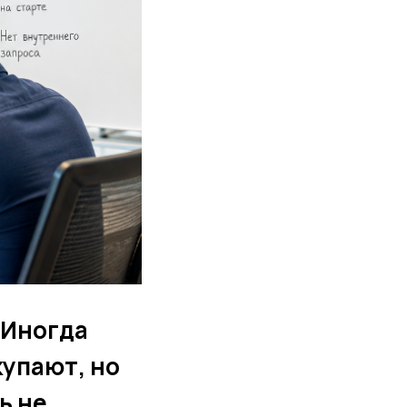
 Иногда
купают, но
ь не