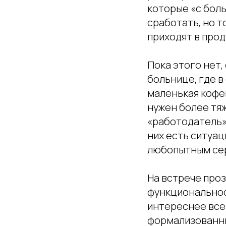
которые «с бол
сработать, но т
приходят в прод
Пока этого нет
больнице, где в
маленькая кофей
нужен более тяж
«работодатель».
них есть ситуац
любопытным сер
На встрече проз
функциональнос
интереснее все
формализованны