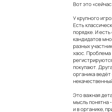
Вот это «сейчас
У крупного игро
Есть классическ
порядке. И есть
кандидатов мног
разных участни
хаос. Проблема 
регистрируются,
покупают. Друга
органика ведёт 
некачественный
Это важная дета
мысль понятна -
и в органике, п