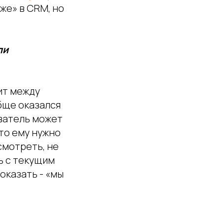
 же» в CRM, но
ли
ит между
обще оказался
ователь может
что ему нужно
смотреть, не
ть с текущим
оказать - «мы