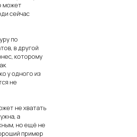
о может
юди сейчас
уру по
тов, в другой
знес, которому
ак
о у одного из
тся не
ожет не хватать
ужна, а
жным, но ещё не
хороший пример