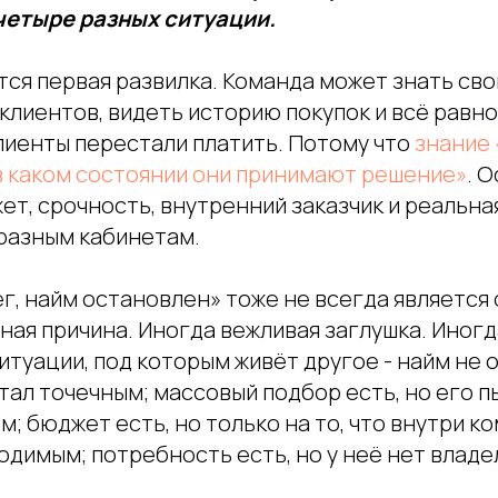
четыре разных ситуации.
тся первая развилка. Команда может знать св
клиентов, видеть историю покупок и всё равно
лиенты перестали платить. Потому что
знание 
в каком состоянии они принимают решение»
. 
ет, срочность, внутренний заказчик и реальна
 разным кабинетам.
г, найм остановлен» тоже не всегда является
ная причина. Иногда вежливая заглушка. Иног
итуации, под которым живёт другое - найм не
тал точечным; массовый подбор есть, но его 
; бюджет есть, но только на то, что внутри к
димым; потребность есть, но у неё нет владе