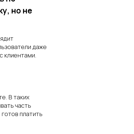
у, но не
лядит
льзователи даже
с клиентами.
е. В таких
вать часть
 готов платить