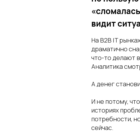
«сломалась 
видит ситу
На B2B IT рынка
драматично сна
что-то делают в
Аналитика смот
А денег станов
И не потому, чт
историях пробл
потребности, но
сейчас.