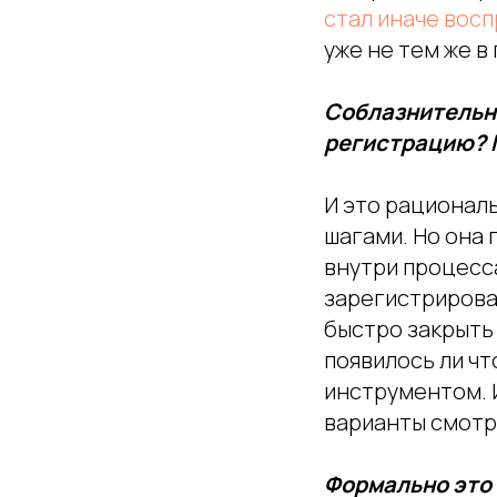
стал иначе вос
уже не тем же в
Соблазнительно
регистрацию? Г
И это рациональ
шагами. Но она 
внутри процесса
зарегистрироват
быстро закрыть 
появилось ли чт
инструментом. 
варианты смотр
Формально это 