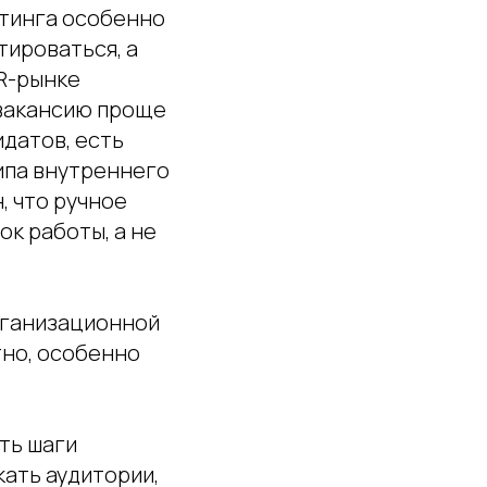
утинга особенно
ироваться, а
R-рынке
 вакансию проще
идатов, есть
ипа внутреннего
, что ручное
ок работы, а не
рганизационной
тно, особенно
ть шаги
ать аудитории,