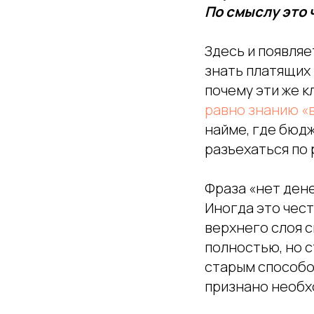
По смыслу это 
Здесь и появляе
знать платящих 
почему эти же к
равно знанию «
найме, где бюдж
разъехаться по
Фраза «нет дене
Иногда это чест
верхнего слоя с
полностью, но с
старым способом
признано необхо