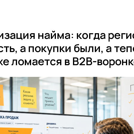
Блог
Кейсы
+
Результаты исследований
изация найма: когда рег
сть, а покупки были, а те
же ломается в B2B-ворон