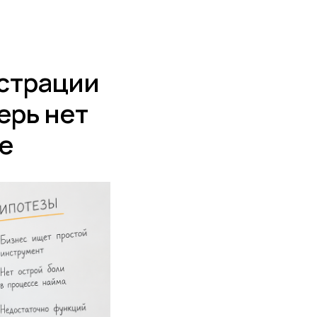
7 (909) 999-89-85
истрации
перь нет
ке