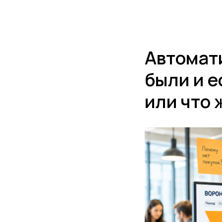
Направления
Автомат
были и е
или что 