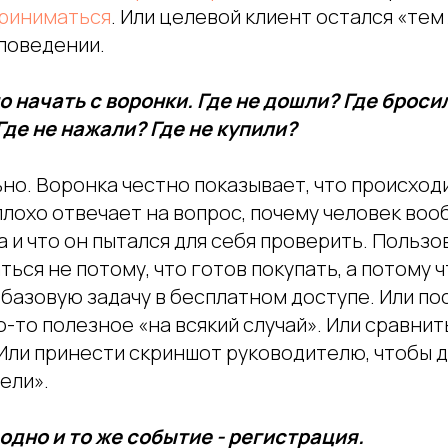
приниматься
. Или целевой клиент остался «тем
 поведении.
 начать с воронки. Где не дошли? Где броси
де не нажали? Где не купили?
но. Воронка честно показывает, что происход
плохо отвечает на вопрос, почему человек во
 и что он пытался для себя проверить. Польз
ься не потому, что готов покупать, а потому 
базовую задачу в бесплатном доступе. Или по
о-то полезное «на всякий случай». Или сравни
Или принести скриншот руководителю, чтобы д
ели».
одно и то же событие - регистрация.