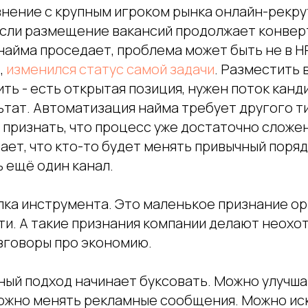
внение с крупным игроком рынка онлайн-рекр
Если размещение вакансий продолжает конверт
найма проседает, проблема может быть не в H
,
изменился статус самой задачи
. Разместить
ить - есть открытая позиция, нужен поток канд
ьтат. Автоматизация найма требует другого т
 признать, что процесс уже достаточно сложен
ет, что кто-то будет менять привычный поряд
 ещё один канал.
упка инструмента. Это маленькое признание о
и. А такие признания компании делают неохо
азговоры про экономию.
ный подход начинает буксовать. Можно улучша
ожно менять рекламные сообщения. Можно иск