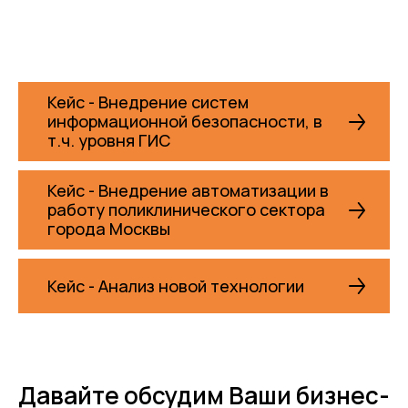
Отсутствие мотивации внутренних команд к
Кейс - Внедрение систем
внешней коммерциализации IT-разработок
информационной безопасности, в
т.ч. уровня ГИС
Неподготовленность процессов и
персонала к продаже на внешний рынок
Кейс - Внедрение автоматизации в
собственных разработок
работу поликлинического сектора
города Москвы
Конфликт между внутренним заказчиком и
потребностями внешнего рынка
Кейс - Анализ новой технологии
Неэффективное взаимодействие
внутренних департаментов, являющееся
барьером к запуску Центра Компетенций
Давайте обсудим Ваши бизнес-