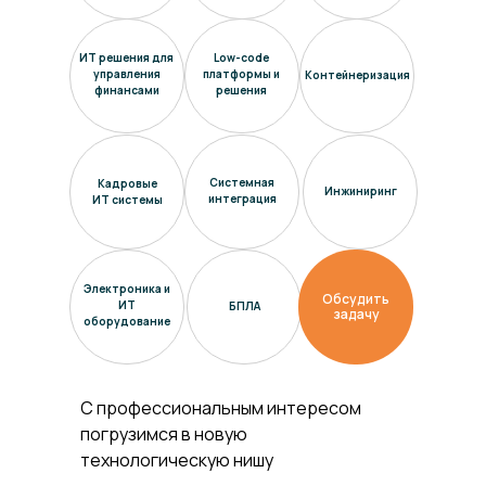
ИТ решения для
Low-code
управления
платформы и
Контейнеризация
финансами
решения
Системная
Кадровые
Инжиниринг
интеграция
ИТ системы
Электроника и
Обсудить
ИТ
БПЛА
задачу
оборудование
С профессиональным интересом
погрузимся в новую
технологическую нишу