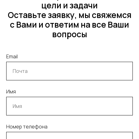
Неудовлетворительные темпы разработки,
цели и задачи
несоответствующие требованиям рынка
Оставьте заявку, мы свяжемся
с Вами и ответим на все Ваши
Отсутствие эффективного шеринга
вопросы
наработок по клиентам внутри группы
компаний
Email
Склонность команды к бюрократизму и
формализации
Неоднозначная репутация компании как
разработчика на рынке
Имя
Номер телефона