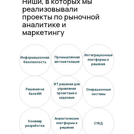
Ниши, в которых мы
реализовывали
проекты по рыночной
аналитике и
маркетингу
Интеграционные
Промышленная
Информационная
платформы и
автоматизация
безопасность
решения
ИТ решения для
управления
Решения на
Операционные
проектами и
базе ИИ
системы
задачами
Аналитические
Конвеер
платформы и
СУБД
разработки
решения