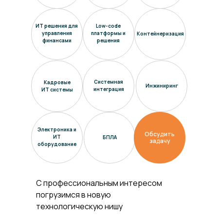
ИТ решения для
Low-code
управления
платформы и
Контейнеризация
финансами
решения
Системная
Кадровые
Инжиниринг
интеграция
ИТ системы
Электроника и
Обсудить
ИТ
БПЛА
задачу
оборудование
С профессиональным интересом
погрузимся в новую
технологическую нишу