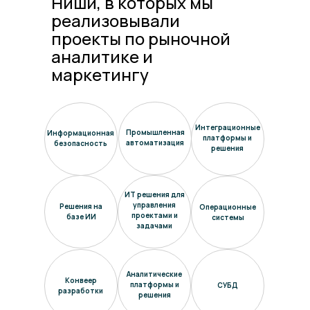
Ниши, в которых мы
реализовывали
проекты по рыночной
аналитике и
маркетингу
Интеграционные
Промышленная
Информационная
платформы и
автоматизация
безопасность
решения
ИТ решения для
управления
Решения на
Операционные
проектами и
базе ИИ
системы
задачами
Аналитические
Конвеер
платформы и
СУБД
разработки
решения